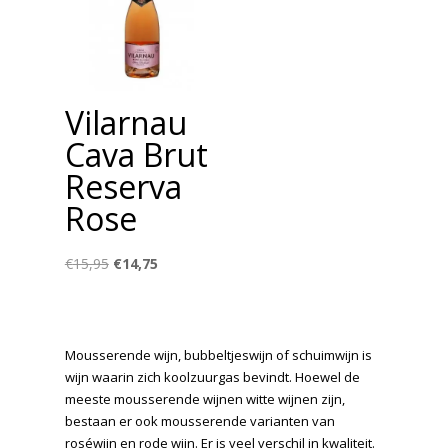
Vilarnau
Cava Brut
Reserva
Rose
Oorspronkelijke
Huidige
€
15,95
€
14,75
prijs
prijs
was:
is:
€15,95.
€14,75.
Mousserende wijn, bubbeltjeswijn of schuimwijn is
wijn waarin zich koolzuurgas bevindt. Hoewel de
meeste mousserende wijnen witte wijnen zijn,
bestaan er ook mousserende varianten van
roséwijn en rode wijn. Er is veel verschil in kwaliteit.