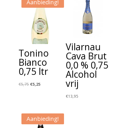
Aanbieding!
Vilarnau
Tonino
Cava Brut
Bianco
0,0 % 0,75
0,75 ltr
Alcohol
vrij
Oorspronkelijke
Huidige
€
5,75
€
5,25
prijs
prijs
€
13,95
was:
is:
€5,75.
€5,25.
Aanbieding!