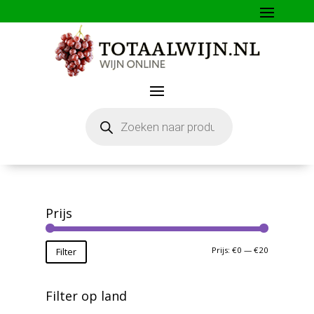
Producten
zoeken
Prijs
Min.
Max.
Prijs:
€0
—
€20
Filter
prijs
prijs
Filter op land