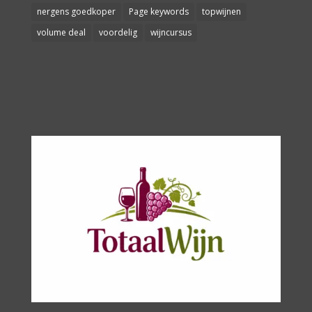
nergens goedkoper
Page keywords
topwijnen
volume deal
voordelig
wijncursus