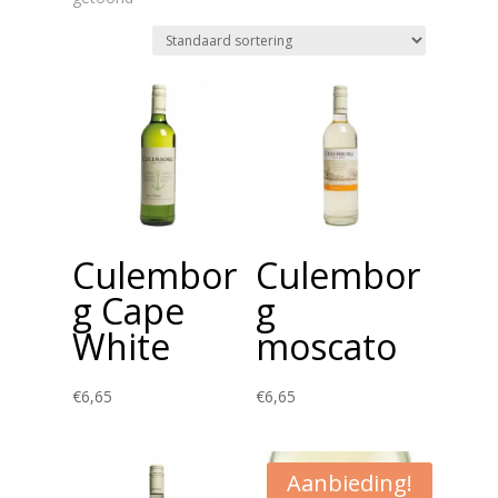
Culembor
Culembor
g Cape
g
White
moscato
€
6,65
€
6,65
Aanbieding!