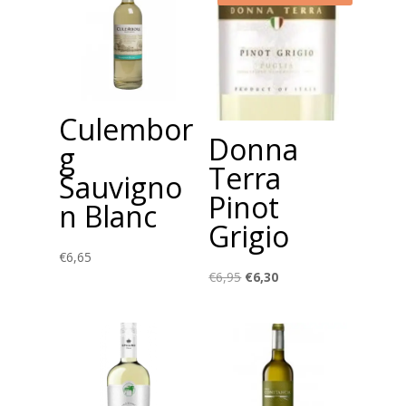
Culembor
Donna
g
Terra
Sauvigno
Pinot
n Blanc
Grigio
€
6,65
Oorspronkelijke
Huidige
€
6,95
€
6,30
prijs
prijs
was:
is:
€6,95.
€6,30.