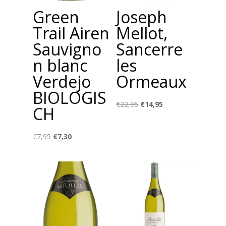
Green
Joseph
Trail Airen
Mellot,
Sauvigno
Sancerre
n blanc
les
Verdejo
Ormeaux
BIOLOGIS
Oorspronkelijke
Huidige
€
22,95
€
14,95
CH
prijs
prijs
was:
is:
Oorspronkelijke
Huidige
€
7,95
€
7,30
€22,95.
€14,95.
prijs
prijs
was:
is:
€7,95.
€7,30.