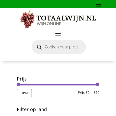
Producten
zoeken
Prijs
Min.
Max.
Prijs:
€0
—
€30
Filter
prijs
prijs
Filter op land