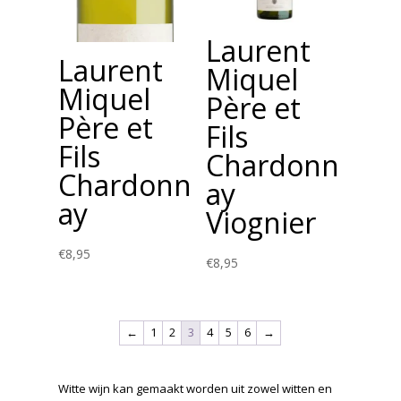
Laurent
Laurent
Miquel
Miquel
Père et
Père et
Fils
Fils
Chardonn
Chardonn
ay
ay
Viognier
€
8,95
€
8,95
←
1
2
3
4
5
6
→
Witte wijn kan gemaakt worden uit zowel witten en