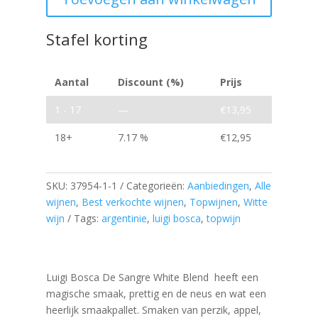
Blend
White
Stafel korting
aantal
Aantal
Discount (%)
Prijs
1 - 17
—
€
13,95
18+
7.17 %
€
12,95
SKU:
37954-1-1
Categorieën:
Aanbiedingen
,
Alle
wijnen
,
Best verkochte wijnen
,
Topwijnen
,
Witte
wijn
Tags:
argentinie
,
luigi bosca
,
topwijn
Luigi Bosca De Sangre White Blend heeft een
magische smaak, prettig en de neus en wat een
heerlijk smaakpallet. Smaken van perzik, appel,