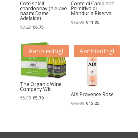
Cote soleil
Conte di Campiano
chardonnay (nieuwe
Primitivo di
naam: Dame
Manduria Riserva
Adelaide)
Oorspronkelijke
Huidige
€
12,95
€
11,95
Oorspronkelijke
Huidige
€
7,25
€
6,75
prijs
prijs
prijs
prijs
was:
is:
was:
is:
€12,95.
€11,95.
Aanbieding!
Aanbieding!
€7,25.
€6,75.
The Organic Wine
Company Wit
AIX Provence Rose
Oorspronkelijke
Huidige
€
5,95
€
5,70
Oorspronkelijke
Huidige
€
15,95
€
15,25
prijs
prijs
prijs
prijs
was:
is:
was:
is:
€5,95.
€5,70.
€15,95.
€15,25.