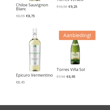
Chiloe Sauvignon
Oorspronkelijke
Huidige
€
10,50
€
9,25
Blanc
prijs
prijs
Oorspronkelijke
Huidige
€
8,95
€
8,75
was:
is:
prijs
prijs
€10,50.
€9,25.
was:
is:
Aanbieding!
€8,95.
€8,75.
Torres Viña Sol
Epicuro Vermentino
Oorspronkelijke
Huidige
€
7,50
€
6,95
€
8,45
prijs
prijs
was:
is:
€7,50.
€6,95.