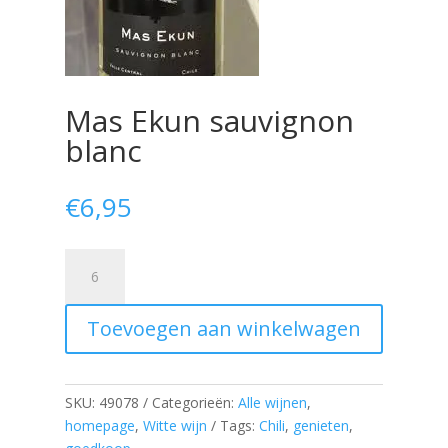
Mas Ekun sauvignon
blanc
€
6,95
Mas
Ekun
sauvignon
Toevoegen aan winkelwagen
blanc
aantal
SKU:
49078
Categorieën:
Alle wijnen
,
homepage
,
Witte wijn
Tags:
Chili
,
genieten
,