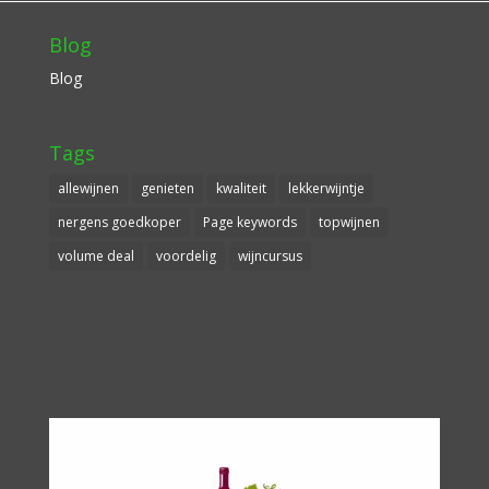
Blog
Blog
Tags
allewijnen
genieten
kwaliteit
lekkerwijntje
nergens goedkoper
Page keywords
topwijnen
volume deal
voordelig
wijncursus