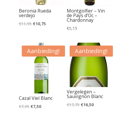
Beronia Rueda
Montgolfier – Vin
verdejo
de Pays d’Oc –
Chardonnay
Oorspronkelijke
Huidige
€
11,95
€
10,75
€
5,15
prijs
prijs
was:
is:
€11,95.
€10,75.
Aanbieding!
Aanbieding!
Vergelegen –
Sauvignon Blanc
Cazal Viel Blanc
Oorspronkelijke
Huidige
€
17,75
€
16,50
Oorspronkelijke
Huidige
€
7,95
€
7,50
prijs
prijs
prijs
prijs
was:
is:
was:
is:
€17,75.
€16,50.
€7,95.
€7,50.