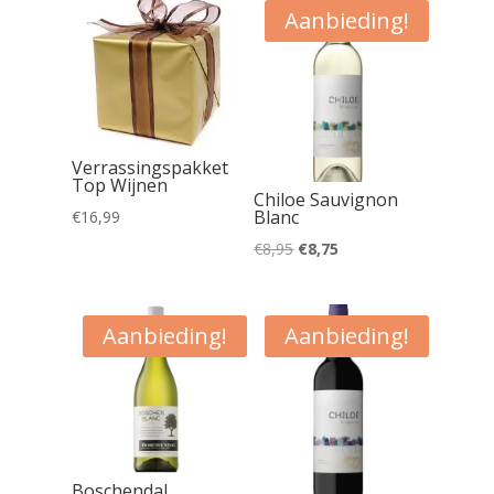
Aanbieding!
Verrassingspakket
Top Wijnen
Chiloe Sauvignon
Blanc
€
16,99
Oorspronkelijke
Huidige
€
8,95
€
8,75
prijs
prijs
was:
is:
Aanbieding!
Aanbieding!
€8,95.
€8,75.
Boschendal