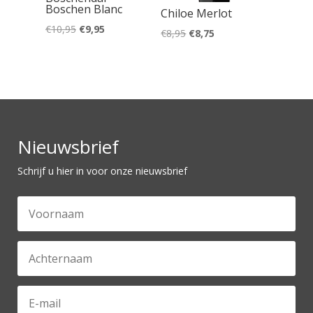
Boschen Blanc
Chiloe Merlot
Oorspronkelijke
Huidige
€
10,95
€
9,95
Oorspronkelijke
Huidige
€
8,95
€
8,75
prijs
prijs
prijs
prijs
was:
is:
was:
is:
€10,95.
€9,95.
€8,95.
€8,75.
Nieuwsbrief
Schrijf u hier in voor onze nieuwsbrief