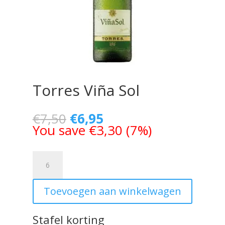
Torres Viña Sol
€
7,50
€
6,95
You save
€
3,30
(
7
%)
Torres
Viña
Sol
Toevoegen aan winkelwagen
aantal
Stafel korting