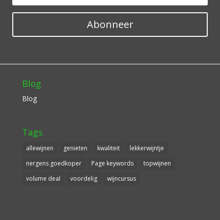
Abonneer
Blog
Blog
Tags
allewijnen
genieten
kwaliteit
lekkerwijntje
nergens goedkoper
Page keywords
topwijnen
volume deal
voordelig
wijncursus