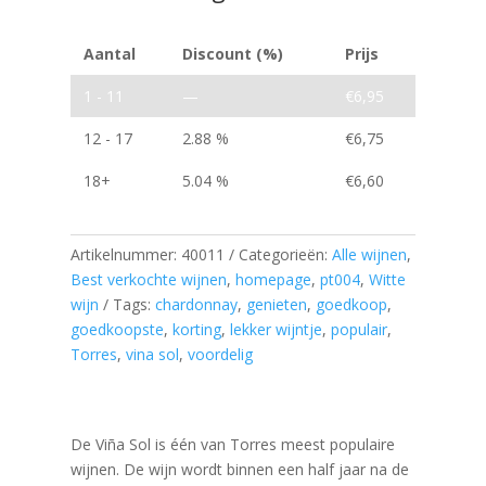
Aantal
Discount (%)
Prijs
1 - 11
—
€
6,95
12 - 17
2.88 %
€
6,75
18+
5.04 %
€
6,60
Artikelnummer:
40011
Categorieën:
Alle wijnen
,
Best verkochte wijnen
,
homepage
,
pt004
,
Witte
wijn
Tags:
chardonnay
,
genieten
,
goedkoop
,
goedkoopste
,
korting
,
lekker wijntje
,
populair
,
Torres
,
vina sol
,
voordelig
De Viña Sol is één van Torres meest populaire
wijnen. De wijn wordt binnen een half jaar na de