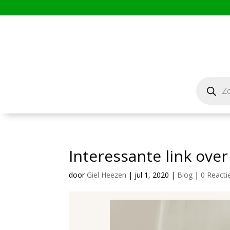
Producten
zoeken
Interessante link over
door
Giel Heezen
|
jul 1, 2020
|
Blog
|
0 Reacti