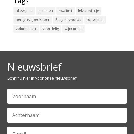
Tags
allewijnen
genieten
kwaliteit
lekkerwijntje
nergens goedkoper
Page keywords
topwijnen
volume deal
voordelig
wijncursus
Nieuwsbrief
Schrijf u hier in voor onze nieuwsbrief