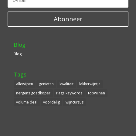
Abonneer
Blog
Blog
Tags
allewijnen
genieten
kwaliteit
lekkerwijntje
nergens goedkoper
Page keywords
topwijnen
volume deal
voordelig
wijncursus