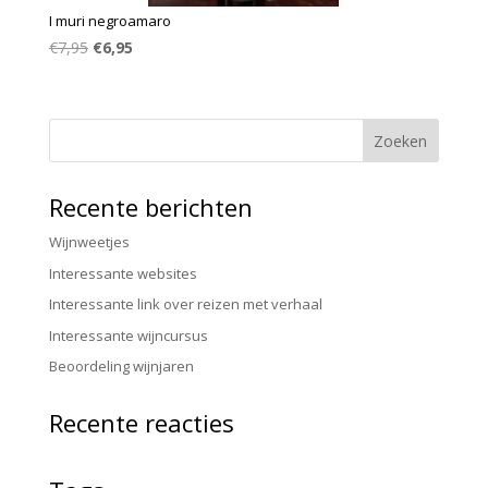
I muri negroamaro
Oorspronkelijke
Huidige
€
7,95
€
6,95
prijs
prijs
was:
is:
€7,95.
€6,95.
Recente berichten
Wijnweetjes
Interessante websites
Interessante link over reizen met verhaal
Interessante wijncursus
Beoordeling wijnjaren
Recente reacties