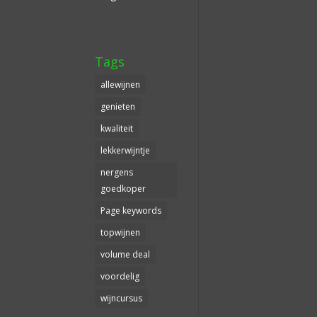
Tags
allewijnen
genieten
kwaliteit
lekkerwijntje
nergens
goedkoper
Page keywords
topwijnen
volume deal
voordelig
wijncursus