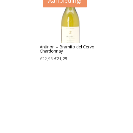
Aanbieding!
Antinori – Bramìto del Cervo
Chardonnay
Oorspronkelijke
Huidige
€
22,95
€
21,25
prijs
prijs
was:
is:
€22,95.
€21,25.