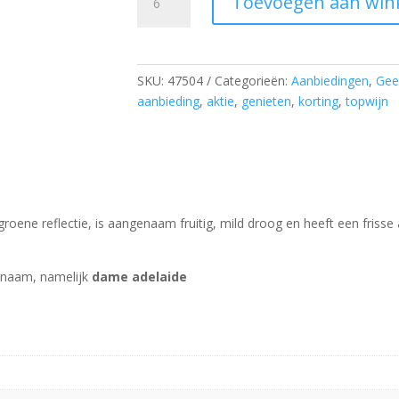
Toevoegen aan win
soleil
chardonnay
(nieuwe
naam:
SKU:
47504
Categorieën:
Aanbiedingen
,
Gee
Dame
aanbieding
,
aktie
,
genieten
,
korting
,
topwijn
Adelaide)
aantal
oene reflectie, is aangenaam fruitig, mild droog en heeft een frisse a
e naam, namelijk
dame adelaide