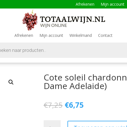
Afrekenen
Mijn account
Afrekenen
Mijn account
Winkelmand
Contact
Cote soleil chardon
Dame Adelaide)
€
7,25
€
6,75
Cote