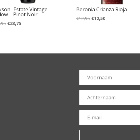
kson -Estate Vintage
Beronia Crianza Rioja
ow – Pinot Noir
Oorspronkelijke
Huidige
€
12,95
€
12,50
Oorspronkelijke
Huidige
,95
€
23,75
prijs
prijs
prijs
prijs
was:
is:
was:
is:
€12,95.
€12,50.
€24,95.
€23,75.