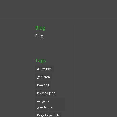
Blog
Blog
Tags
allewijnen
genieten
kwaliteit
lekkerwijntje
nergens
goedkoper
Page keywords