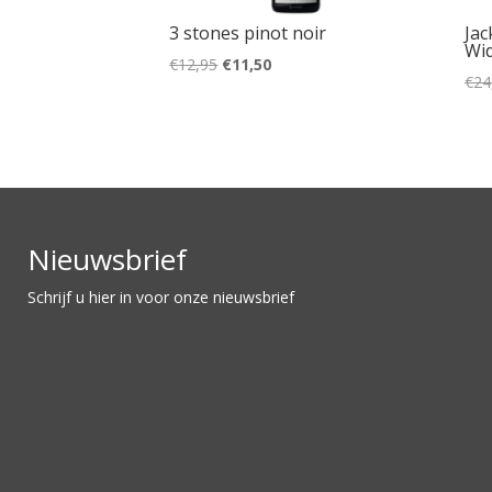
3 stones pinot noir
Jac
Wid
Oorspronkelijke
Huidige
€
12,95
€
11,50
€
24
prijs
prijs
was:
is:
€12,95.
€11,50.
Nieuwsbrief
Schrijf u hier in voor onze nieuwsbrief