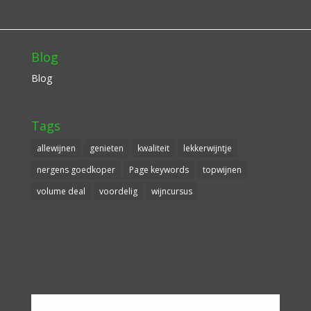
Blog
Blog
Tags
allewijnen
genieten
kwaliteit
lekkerwijntje
nergens goedkoper
Page keywords
topwijnen
volume deal
voordelig
wijncursus