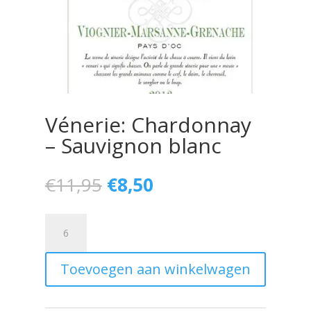
Vénerie: Chardonnay
– Sauvignon blanc
€
11,95
€
8,50
Vénerie:
Chardonnay
-
Toevoegen aan winkelwagen
Sauvignon
blanc
aantal