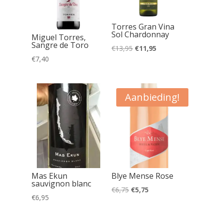
Torres Gran Vina
Sol Chardonnay
Miguel Torres,
Sangre de Toro
Oorspronkelijke
Huidige
€
13,95
€
11,95
€
7,40
prijs
prijs
was:
is:
€13,95.
€11,95.
Aanbieding!
Mas Ekun
Blye Mense Rose
sauvignon blanc
Oorspronkelijke
Huidige
€
6,75
€
5,75
€
6,95
prijs
prijs
was:
is: