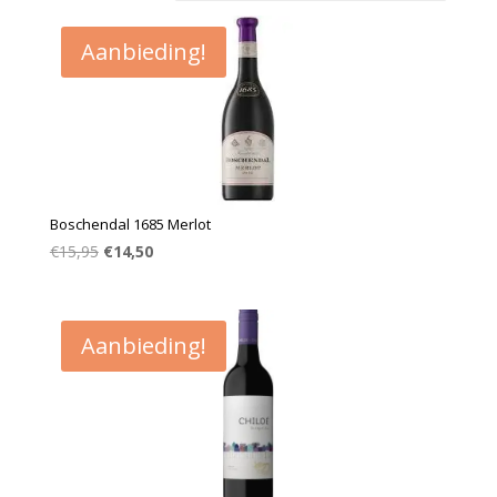
Aanbieding!
Boschendal 1685 Merlot
Oorspronkelijke
Huidige
€
15,95
€
14,50
prijs
prijs
was:
is:
€15,95.
€14,50.
Aanbieding!