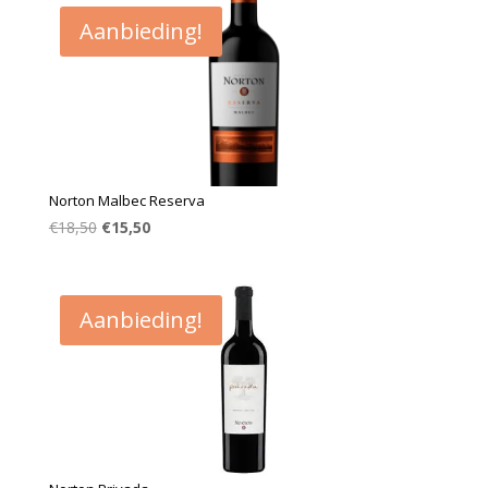
Aanbieding!
Norton Malbec Reserva
Oorspronkelijke
Huidige
€
18,50
€
15,50
prijs
prijs
was:
is:
€18,50.
€15,50.
Aanbieding!