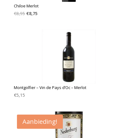
Chiloe Merlot
Oorspronkelijke
Huidige
€
8,95
€
8,75
prijs
prijs
was:
is:
€8,95.
€8,75.
Montgolfier – Vin de Pays d’Oc – Merlot
€
5,15
Aanbieding!