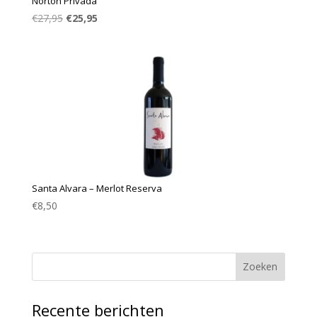
Norton Privada
Oorspronkelijke
Huidige
€
27,95
€
25,95
prijs
prijs
was:
is:
€27,95.
€25,95.
Santa Alvara – Merlot Reserva
€
8,50
Recente berichten