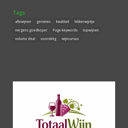
Tags
allewijnen
genieten
kwaliteit
lekkerwijntje
nergens goedkoper
Page keywords
topwijnen
volume deal
voordelig
wijncursus