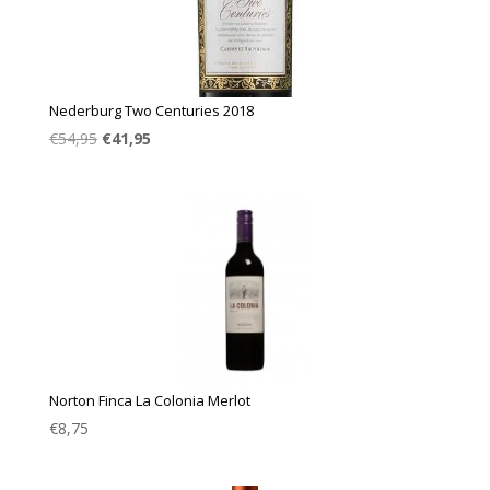
Nederburg Two Centuries 2018
Oorspronkelijke
Huidige
€
54,95
€
41,95
prijs
prijs
was:
is:
€54,95.
€41,95.
Norton Finca La Colonia Merlot
€
8,75